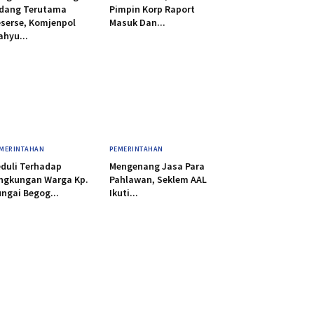
idang Terutama
Pimpin Korp Raport
serse, Komjenpol
Masuk Dan...
hyu...
MERINTAHAN
PEMERINTAHAN
duli Terhadap
Mengenang Jasa Para
ngkungan Warga Kp.
Pahlawan, Seklem AAL
ngai Begog...
Ikuti...