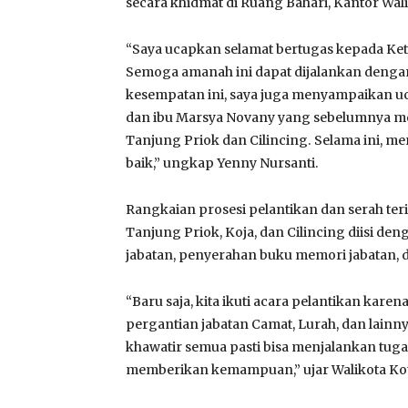
secara khidmat di Ruang Bahari, Kantor Walik
“Saya ucapkan selamat bertugas kepada Ke
Semoga amanah ini dapat dijalankan denga
kesempatan ini, saya juga menyampaikan ucap
dan ibu Marsya Novany yang sebelumnya m
Tanjung Priok dan Cilincing. Selama ini, 
baik,” ungkap Yenny Nursanti.
Rangkaian prosesi pelantikan dan serah t
Tanjung Priok, Koja, dan Cilincing diisi de
jabatan, penyerahan buku memori jabatan,
“Baru saja, kita ikuti acara pelantikan kar
pergantian jabatan Camat, Lurah, dan lainny
khawatir semua pasti bisa menjalankan tuga
memberikan kemampuan,” ujar Walikota Kota