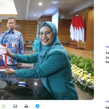
PE
Sa
S
Pe
PE
P