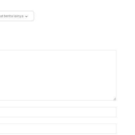
at berita lainya
Nama:*
Email:*