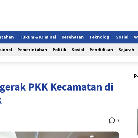
ntahan
Hukum & Kriminal
Kesehatan
Teknologi
Sosial
W
sional
Pemerintahan
Politik
Sosial
Pendidikan
Sejarah
P
ggerak PKK Kecamatan di
k
0