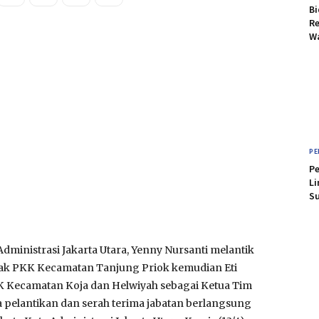
B
Re
Wa
PE
Pe
Li
Su
inistrasi Jakarta Utara, Yenny Nursanti melantik
ak PKK Kecamatan Tanjung Priok kemudian Eti
K Kecamatan Koja dan Helwiyah sebagai Ketua Tim
pelantikan dan serah terima jabatan berlangsung