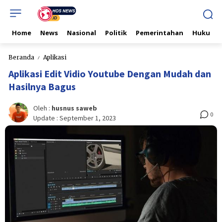
Home
News
Nasional
Politik
Pemerintahan
Hukum & 
Beranda
Aplikasi
Aplikasi Edit Vidio Youtube Dengan Mudah dan
Hasilnya Bagus
Oleh :
husnus saweb
0
Update :
September 1, 2023