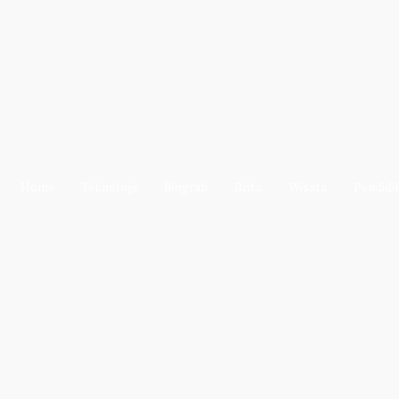
Home
Teknologi
Biografi
Brita
Wisata
Pendidi
Home
Teknologi
Biografi
Brita
Wisata
Pendidikan