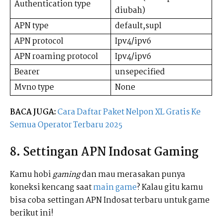
Authentication type
diubah)
APN type
default,supl
APN protocol
Ipv4/ipv6
APN roaming protocol
Ipv4/ipv6
Bearer
unsepecified
Mvno type
None
BACA JUGA:
Cara Daftar Paket Nelpon XL Gratis Ke
Semua Operator Terbaru 2025
8. Settingan APN Indosat Gaming
Kamu hobi
gaming
dan mau merasakan punya
koneksi kencang saat
main game
? Kalau gitu kamu
bisa coba settingan APN Indosat terbaru untuk game
berikut ini!