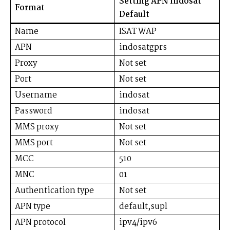
Setting APN Indosat
Format
Default
Name
ISAT WAP
APN
indosatgprs
Proxy
Not set
Port
Not set
Username
indosat
Password
indosat
MMS proxy
Not set
MMS port
Not set
MCC
510
MNC
01
Authentication type
Not set
APN type
default,supl
APN protocol
ipv4/ipv6