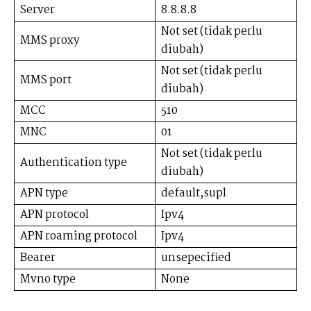
Server
8.8.8.8
Not set (tidak perlu
MMS proxy
diubah)
Not set (tidak perlu
MMS port
diubah)
MCC
510
MNC
01
Not set (tidak perlu
Authentication type
diubah)
APN type
default,supl
APN protocol
Ipv4
APN roaming protocol
Ipv4
Bearer
unsepecified
Mvno type
None