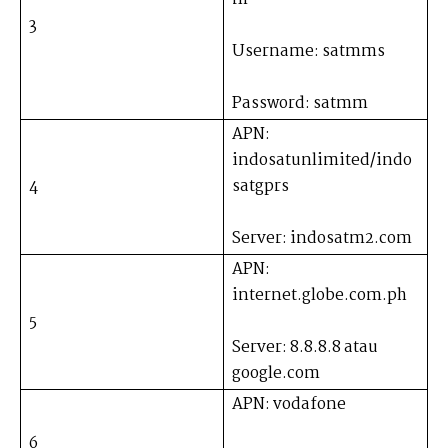
3
Username: satmms
Password: satmm
APN:
indosatunlimited/indo
4
satgprs
Server: indosatm2.com
APN:
internet.globe.com.ph
5
Server: 8.8.8.8 atau
google.com
APN: vodafone
6