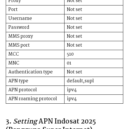
Proxy
Not set
Port
Not set
Username
Not set
Password
Not set
MMS proxy
Not set
MMS port
Not set
MCC
510
MNC
01
Authentication type
Not set
APN type
default,supl
APN protocol
ipv4
APN roaming protocol
ipv4
3.
Setting
APN Indosat 2025