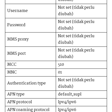
Not set (tidak perlu
Username
diubah)
Not set (tidak perlu
Password
diubah)
Not set (tidak perlu
MMS proxy
diubah)
Not set (tidak perlu
MMS port
diubah)
MCC
510
MNC
01
Not set (tidak perlu
Authentication type
diubah)
APN type
default,supl
APN protocol
Ipv4/ipv6
APN roaming protocol
Ipv4/ipv6