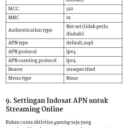
diubah)
MCC
510
MNC
01
Not set (tidak perlu
Authentication type
diubah)
APN type
default,supl
APN protocol
Ipv4
APN roaming protocol
Ipv4
Bearer
unsepecified
Mvno type
None
9. Settingan Indosat APN untuk
Streaming Online
Bukan cuma aktivitas
gaming
saja yang