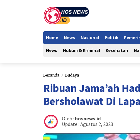
Home
News
Nasional
Politik
Pemeri
News
Hukum & Kriminal
Kesehatan
Na
Beranda
Budaya
Ribuan Jama’ah Hadi
Bersholawat Di Lap
Oleh :
hosnews.id
Update :
Agustus 2, 2023