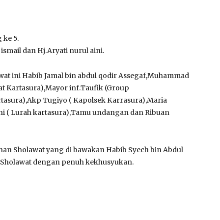
 ke 5.
smail dan Hj.Aryati nurul aini.
awat ini Habib Jamal bin abdul qodir Assegaf,Muhammad
 Kartasura),Mayor inf.Taufik (Group
tasura),Akp Tugiyo ( Kapolsek Karrasura),Maria
lani ( Lurah kartasura),Tamu undangan dan Ribuan
unan Sholawat yang di bawakan Habib Syech bin Abdul
n Sholawat dengan penuh kekhusyukan.