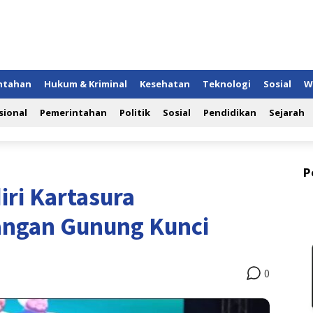
ntahan
Hukum & Kriminal
Kesehatan
Teknologi
Sosial
W
sional
Pemerintahan
Politik
Sosial
Pendidikan
Sejarah
P
ri Kartasura
angan Gunung Kunci
0