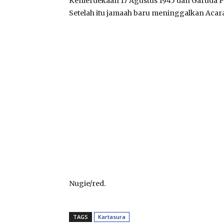
Kemerdekaan 17 Agustus 1945 dan Garuda P
Setelah itu jamaah baru meninggalkan Acar
Nugie/red.
TAGS
Kartasura