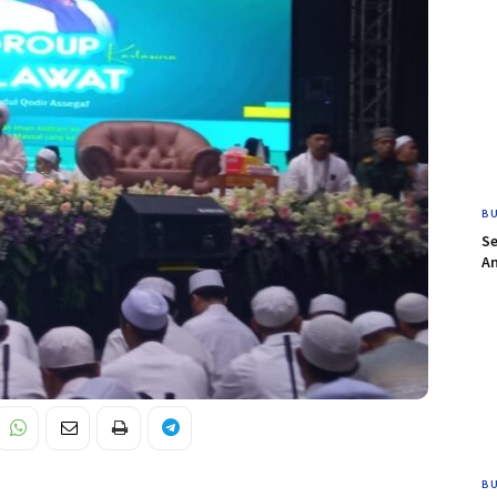
BU
S
An
BU