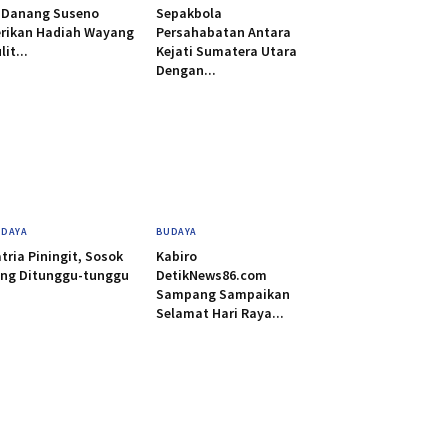
i Danang Suseno
Sepakbola
erikan Hadiah Wayang
Persahabatan Antara
lit...
Kejati Sumatera Utara
Dengan...
DAYA
BUDAYA
tria Piningit, Sosok
Kabiro
ang Ditunggu-tunggu
DetikNews86.com
Sampang Sampaikan
Selamat Hari Raya...