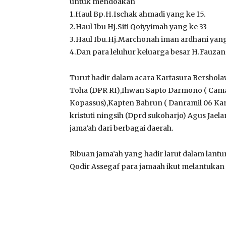
untuk mendoakan
1.Haul Bp.H.Ischak ahmadi yang ke 15.
2.Haul Ibu Hj.Siti Qoiyyimah yang ke 33
3.Haul Ibu.Hj.Marchonah iman ardhani yang
4.Dan para leluhur keluarga besar H.Fauzan i
Turut hadir dalam acara Kartasura Bershol
Toha (DPR RI),Ihwan Sapto Darmono ( Camat
Kopassus),Kapten Bahrun ( Danramil 06 Kar
kristuti ningsih (Dprd sukoharjo) Agus Jae
jama’ah dari berbagai daerah.
Ribuan jama’ah yang hadir larut dalam lant
Qodir Assegaf para jamaah ikut melantuka