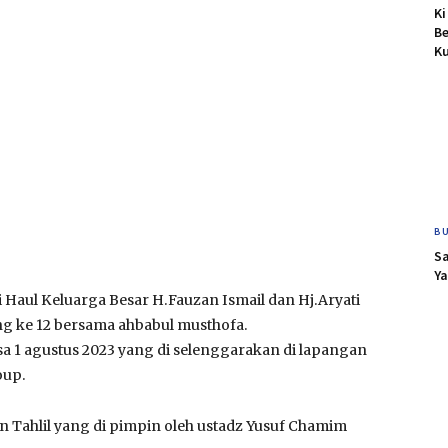
K
B
Ku
BU
Sa
Y
ul Keluarga Besar H.Fauzan Ismail dan Hj.Aryati
ng ke 12 bersama ahbabul musthofa.
a 1 agustus 2023 yang di selenggarakan di lapangan
oup.
n Tahlil yang di pimpin oleh ustadz Yusuf Chamim