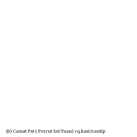
(6) Camat Pst ( Percut Sei Tuan) cq.kasi trantip