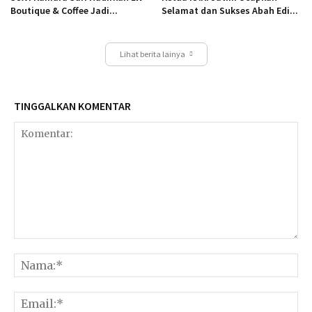
Boutique & Coffee Jadi...
Selamat dan Sukses Abah Edi...
Lihat berita lainya
TINGGALKAN KOMENTAR
Komentar:
Na
Ema