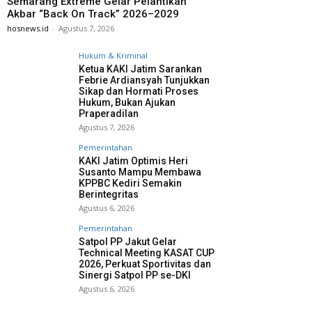
Semarang Extreme Gelar Pelantikan
Akbar “Back On Track” 2026–2029
hosnews.id
-
Agustus 7, 2026
Hukum & Kriminal
Ketua KAKI Jatim Sarankan
Febrie Ardiansyah Tunjukkan
Sikap dan Hormati Proses
Hukum, Bukan Ajukan
Praperadilan
Agustus 7, 2026
Pemerintahan
KAKI Jatim Optimis Heri
Susanto Mampu Membawa
KPPBC Kediri Semakin
Berintegritas
Agustus 6, 2026
Pemerintahan
Satpol PP Jakut Gelar
Technical Meeting KASAT CUP
2026, Perkuat Sportivitas dan
Sinergi Satpol PP se-DKI
Agustus 6, 2026