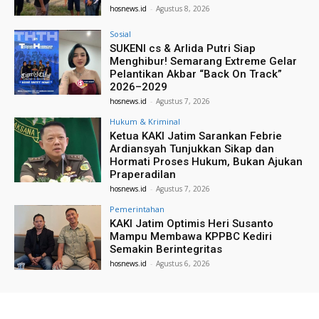
hosnews.id
-
Agustus 8, 2026
Sosial
SUKENI cs & Arlida Putri Siap
Menghibur! Semarang Extreme Gelar
Pelantikan Akbar “Back On Track”
2026–2029
hosnews.id
-
Agustus 7, 2026
Hukum & Kriminal
Ketua KAKI Jatim Sarankan Febrie
Ardiansyah Tunjukkan Sikap dan
Hormati Proses Hukum, Bukan Ajukan
Praperadilan
hosnews.id
-
Agustus 7, 2026
Pemerintahan
KAKI Jatim Optimis Heri Susanto
Mampu Membawa KPPBC Kediri
Semakin Berintegritas
hosnews.id
-
Agustus 6, 2026