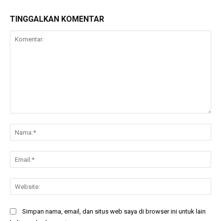
TINGGALKAN KOMENTAR
Komentar:
Na
Ema
Web
Simpan nama, email, dan situs web saya di browser ini untuk lain