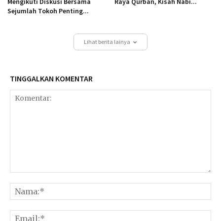
Mengikuti Diskusi Bersama
Raya Qurban, Kisah Nabi...
Sejumlah Tokoh Penting...
Lihat berita lainya
TINGGALKAN KOMENTAR
Komentar:
Na
Ema