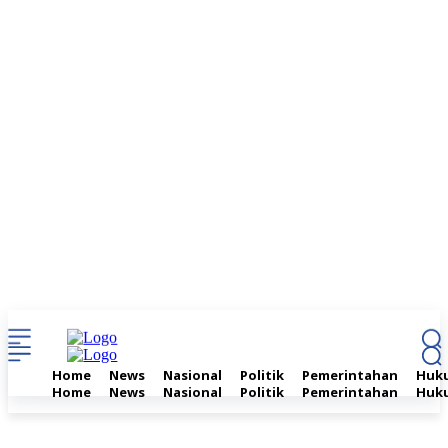
Home
News
Nasional
Politik
Pemerintahan
Huku
Home
News
Nasional
Politik
Pemerintahan
Huku